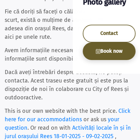
Photo gallery
Fie că doriți să faceți o călătorie lungă sau un tur
scurt, există o mulțime de alegere, rutele încep
adesea din orașul Rees, dar puteți începe și de
Contact
aici pe unele rute.
Avem informațiile necesare în camere și
Book now
informațiile sunt disponibile și pe site-ul nostru
Dacă aveți întrebări despre aceasta, ne puteți
contacta. Acest traseu este gratuit și este pus la
dispoziție de noi în colaborare cu City of Rees și
outdooractive.
This is our own website with the best price.
Click
here for our accommodations
or ask us
your
question
. Or read on with
Activități locale în și în
jurul orașului Rees 18-01-2025 - 09-02-2025
,