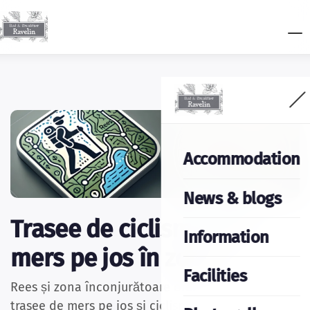
Accommodation
News & blogs
Trasee de ciclism și de
Information
mers pe jos în zonă.
Facilities
Rees și zona înconjurătoare oferă numeroase
trasee de mers pe jos și ciclism.